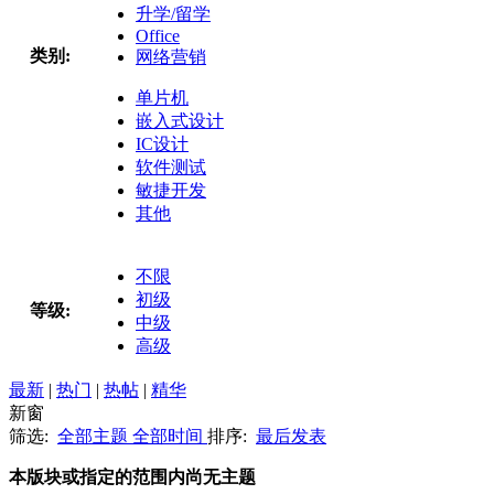
升学/留学
Office
类别:
网络营销
单片机
嵌入式设计
IC设计
软件测试
敏捷开发
其他
不限
初级
等级:
中级
高级
最新
|
热门
|
热帖
|
精华
新窗
筛选:
全部主题
全部时间
排序:
最后发表
本版块或指定的范围内尚无主题