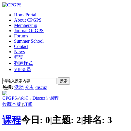
Home
Portal
About CPGPS
Membership
Journal Of GPS
Forums
Summer School
Contact
News
师资
列表样式
VIP会员
搜索
热搜:
活动
交友
discuz
CPGPS
»
论坛
›
Discuz!
›
课程
收藏本版
|
订阅
课程
今日:
0
|
主题:
2
|
排名:
3