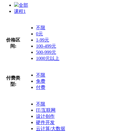
全部
课程
1
不限
0元
价格区
1-99元
间:
100-499元
500-999元
1000元以上
不限
付费类
免费
型:
付费
不限
IT/互联网
设计创作
硬件开发
云计算/大数据