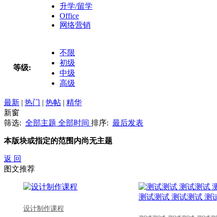
升学/留学
Office
网络营销
不限
初级
等级:
中级
高级
最新
|
热门
|
热帖
|
精华
新窗
筛选:
全部主题
全部时间
排序:
最后发表
本版块或指定的范围内尚无主题
返 回
图文推荐
设计制作课程