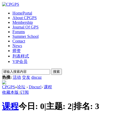
Home
Portal
About CPGPS
Membership
Journal Of GPS
Forums
Summer School
Contact
News
师资
列表样式
VIP会员
搜索
热搜:
活动
交友
discuz
CPGPS
»
论坛
›
Discuz!
›
课程
收藏本版
|
订阅
课程
今日:
0
|
主题:
2
|
排名:
3