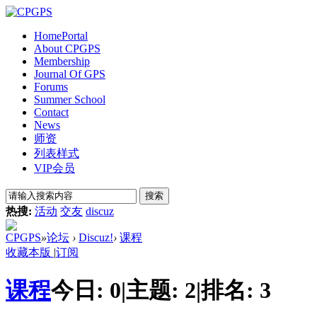
Home
Portal
About CPGPS
Membership
Journal Of GPS
Forums
Summer School
Contact
News
师资
列表样式
VIP会员
搜索
热搜:
活动
交友
discuz
CPGPS
»
论坛
›
Discuz!
›
课程
收藏本版
|
订阅
课程
今日:
0
|
主题:
2
|
排名:
3