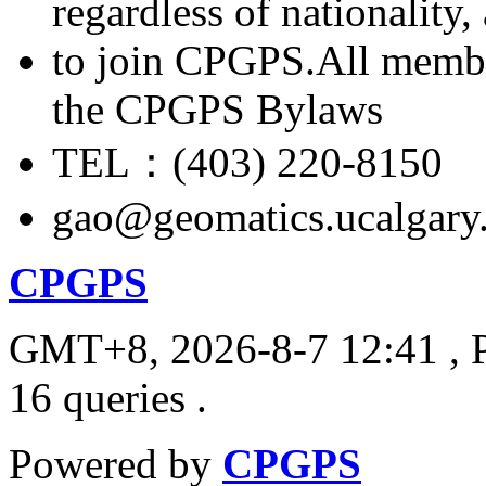
regardless of nationality
to join CPGPS.All membe
the CPGPS Bylaws
TEL：(403) 220-8150
gao@geomatics.ucalgary
CPGPS
GMT+8, 2026-8-7 12:41
, 
16 queries .
Powered by
CPGPS