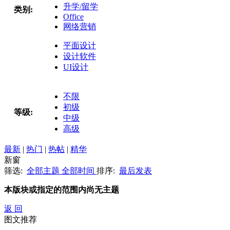
升学/留学
类别:
Office
网络营销
平面设计
设计软件
UI设计
不限
初级
等级:
中级
高级
最新
|
热门
|
热帖
|
精华
新窗
筛选:
全部主题
全部时间
排序:
最后发表
本版块或指定的范围内尚无主题
返 回
图文推荐