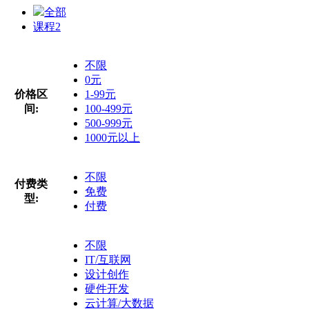
全部
课程
2
不限
0元
价格区
1-99元
间:
100-499元
500-999元
1000元以上
不限
付费类
免费
型:
付费
不限
IT/互联网
设计创作
硬件开发
云计算/大数据