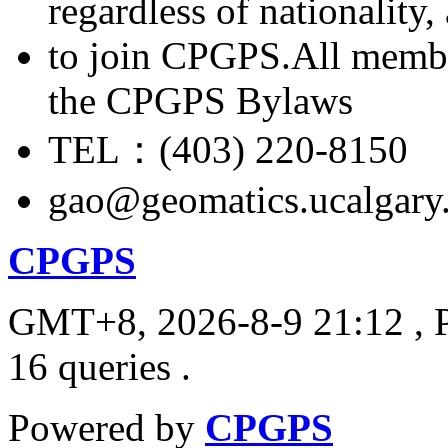
regardless of nationality
to join CPGPS.All membe
the CPGPS Bylaws
TEL：(403) 220-8150
gao@geomatics.ucalgary
CPGPS
GMT+8, 2026-8-9 21:12
, 
16 queries .
Powered by
CPGPS