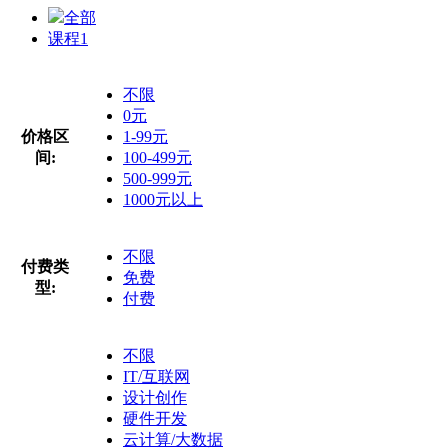
全部
课程
1
不限
0元
价格区
1-99元
间:
100-499元
500-999元
1000元以上
不限
付费类
免费
型:
付费
不限
IT/互联网
设计创作
硬件开发
云计算/大数据