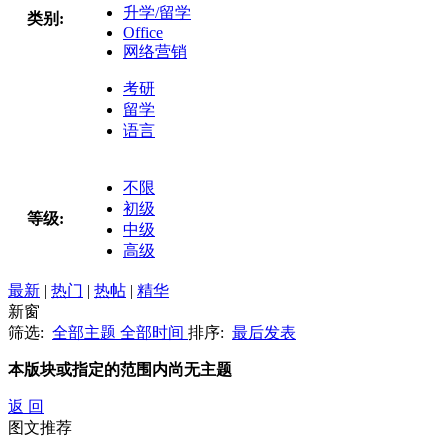
升学/留学
类别:
Office
网络营销
考研
留学
语言
不限
初级
等级:
中级
高级
最新
|
热门
|
热帖
|
精华
新窗
筛选:
全部主题
全部时间
排序:
最后发表
本版块或指定的范围内尚无主题
返 回
图文推荐