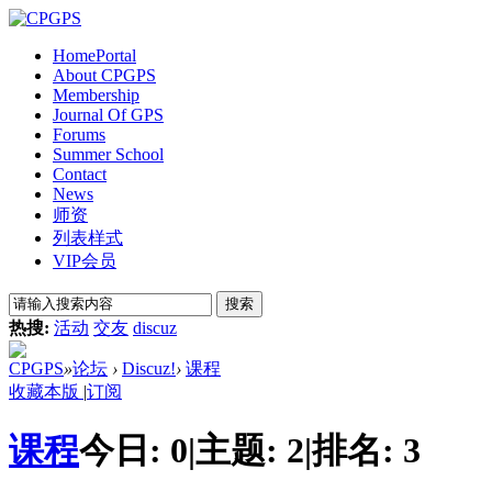
Home
Portal
About CPGPS
Membership
Journal Of GPS
Forums
Summer School
Contact
News
师资
列表样式
VIP会员
搜索
热搜:
活动
交友
discuz
CPGPS
»
论坛
›
Discuz!
›
课程
收藏本版
|
订阅
课程
今日:
0
|
主题:
2
|
排名:
3