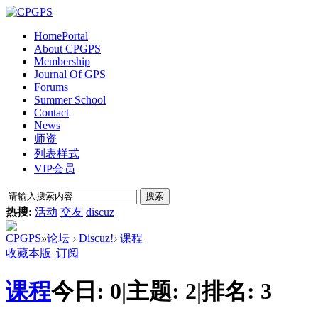
Home
Portal
About CPGPS
Membership
Journal Of GPS
Forums
Summer School
Contact
News
师资
列表样式
VIP会员
搜索
热搜:
活动
交友
discuz
CPGPS
»
论坛
›
Discuz!
›
课程
收藏本版
|
订阅
课程
今日:
0
|
主题:
2
|
排名:
3