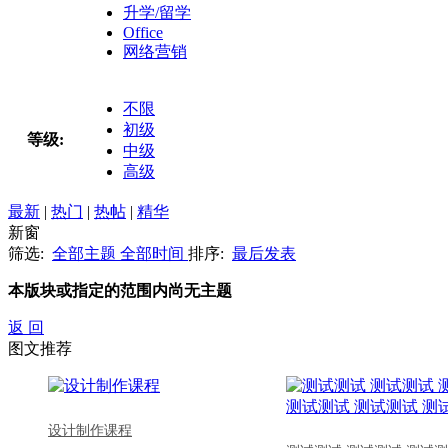
升学/留学
Office
网络营销
不限
初级
等级:
中级
高级
最新
|
热门
|
热帖
|
精华
新窗
筛选:
全部主题
全部时间
排序:
最后发表
本版块或指定的范围内尚无主题
返 回
图文推荐
设计制作课程