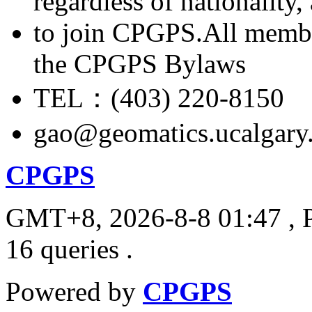
regardless of nationality
to join CPGPS.All membe
the CPGPS Bylaws
TEL：(403) 220-8150
gao@geomatics.ucalgary
CPGPS
GMT+8, 2026-8-8 01:47
, 
16 queries .
Powered by
CPGPS