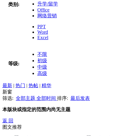
升学/留学
类别:
Office
网络营销
PPT
Word
Excel
不限
初级
等级:
中级
高级
最新
|
热门
|
热帖
|
精华
新窗
筛选:
全部主题
全部时间
排序:
最后发表
本版块或指定的范围内尚无主题
返 回
图文推荐