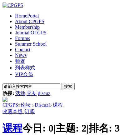
Home
Portal
About CPGPS
Membership
Journal Of GPS
Forums
Summer School
Contact
News
师资
列表样式
VIP会员
搜索
热搜:
活动
交友
discuz
CPGPS
»
论坛
›
Discuz!
›
课程
收藏本版
|
订阅
课程
今日:
0
|
主题:
2
|
排名:
3