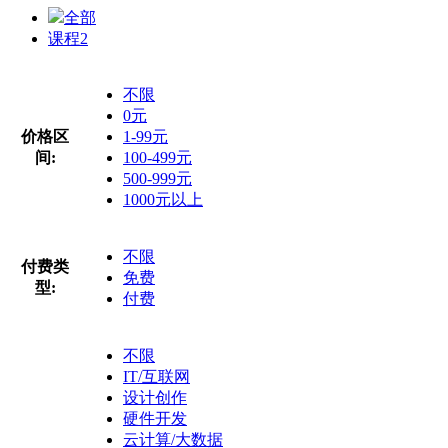
全部
课程
2
不限
0元
价格区
1-99元
间:
100-499元
500-999元
1000元以上
不限
付费类
免费
型:
付费
不限
IT/互联网
设计创作
硬件开发
云计算/大数据