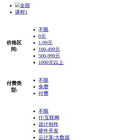
全部
课程
1
不限
0元
价格区
1-99元
间:
100-499元
500-999元
1000元以上
不限
付费类
免费
型:
付费
不限
IT/互联网
设计创作
硬件开发
云计算/大数据