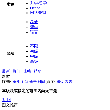
升学/留学
类别:
Office
网络营销
考研
留学
语言
不限
初级
等级:
中级
高级
最新
|
热门
|
热帖
|
精华
新窗
筛选:
全部主题
全部时间
排序:
最后发表
本版块或指定的范围内尚无主题
返 回
图文推荐