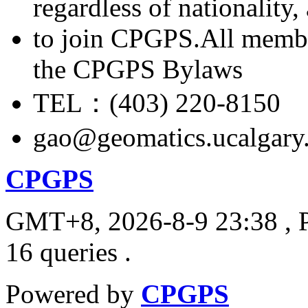
regardless of nationality
to join CPGPS.All membe
the CPGPS Bylaws
TEL：(403) 220-8150
gao@geomatics.ucalgary
CPGPS
GMT+8, 2026-8-9 23:38
, 
16 queries .
Powered by
CPGPS