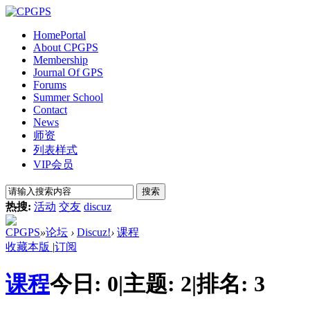
Home
Portal
About CPGPS
Membership
Journal Of GPS
Forums
Summer School
Contact
News
师资
列表样式
VIP会员
搜索
热搜:
活动
交友
discuz
CPGPS
»
论坛
›
Discuz!
›
课程
收藏本版
|
订阅
课程
今日:
0
|
主题:
2
|
排名:
3