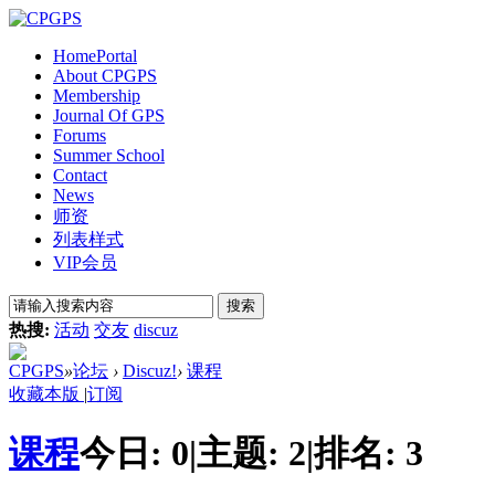
Home
Portal
About CPGPS
Membership
Journal Of GPS
Forums
Summer School
Contact
News
师资
列表样式
VIP会员
搜索
热搜:
活动
交友
discuz
CPGPS
»
论坛
›
Discuz!
›
课程
收藏本版
|
订阅
课程
今日:
0
|
主题:
2
|
排名:
3