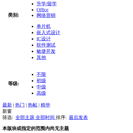
升学/留学
Office
类别:
网络营销
单片机
嵌入式设计
IC设计
软件测试
敏捷开发
其他
不限
初级
等级:
中级
高级
最新
|
热门
|
热帖
|
精华
新窗
筛选:
全部主题
全部时间
排序:
最后发表
本版块或指定的范围内尚无主题