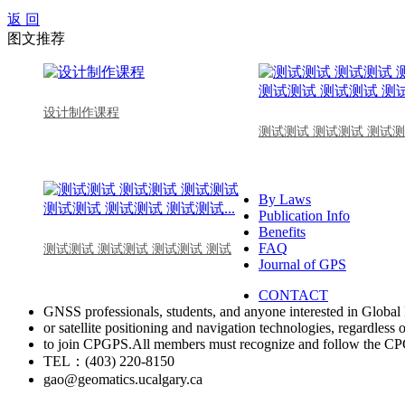
返 回
图文推荐
设计制作课程
测试测试 测试测试 测试测
By Laws
Publication Info
Benefits
FAQ
测试测试 测试测试 测试测试 测试
Journal of GPS
CONTACT
GNSS professionals, students, and anyone interested in Global 
or satellite positioning and navigation technologies, regardless 
to join CPGPS.All members must recognize and follow the 
TEL：(403) 220-8150
gao@geomatics.ucalgary.ca