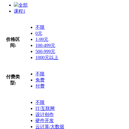
全部
课程
1
不限
0元
价格区
1-99元
间:
100-499元
500-999元
1000元以上
不限
付费类
免费
型:
付费
不限
IT/互联网
设计创作
硬件开发
云计算/大数据