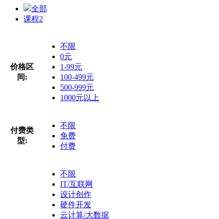
全部
课程
2
不限
0元
价格区
1-99元
间:
100-499元
500-999元
1000元以上
不限
付费类
免费
型:
付费
不限
IT/互联网
设计创作
硬件开发
云计算/大数据