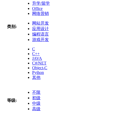
升学/留学
Office
网络营销
网站开发
类别:
应用设计
编程语言
游戏开发
C
C++
JAVA
C#/NET
Object-C
Python
其他
不限
初级
等级:
中级
高级