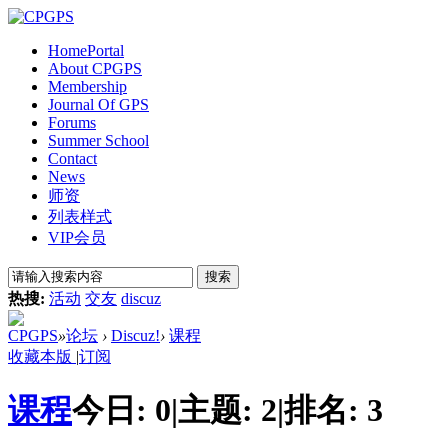
Home
Portal
About CPGPS
Membership
Journal Of GPS
Forums
Summer School
Contact
News
师资
列表样式
VIP会员
搜索
热搜:
活动
交友
discuz
CPGPS
»
论坛
›
Discuz!
›
课程
收藏本版
|
订阅
课程
今日:
0
|
主题:
2
|
排名:
3