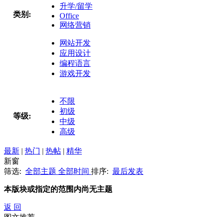
升学/留学
类别:
Office
网络营销
网站开发
应用设计
编程语言
游戏开发
不限
初级
等级:
中级
高级
最新
|
热门
|
热帖
|
精华
新窗
筛选:
全部主题
全部时间
排序:
最后发表
本版块或指定的范围内尚无主题
返 回