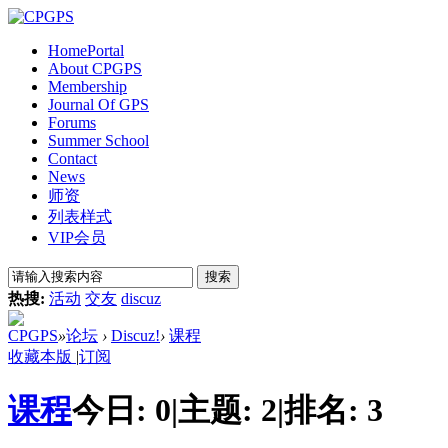
Home
Portal
About CPGPS
Membership
Journal Of GPS
Forums
Summer School
Contact
News
师资
列表样式
VIP会员
搜索
热搜:
活动
交友
discuz
CPGPS
»
论坛
›
Discuz!
›
课程
收藏本版
|
订阅
课程
今日:
0
|
主题:
2
|
排名:
3