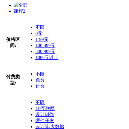
全部
课程
2
不限
0元
价格区
1-99元
间:
100-499元
500-999元
1000元以上
不限
付费类
免费
型:
付费
不限
IT/互联网
设计创作
硬件开发
云计算/大数据