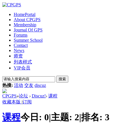
Home
Portal
About CPGPS
Membership
Journal Of GPS
Forums
Summer School
Contact
News
师资
列表样式
VIP会员
搜索
热搜:
活动
交友
discuz
CPGPS
»
论坛
›
Discuz!
›
课程
收藏本版
|
订阅
课程
今日:
0
|
主题:
2
|
排名:
3