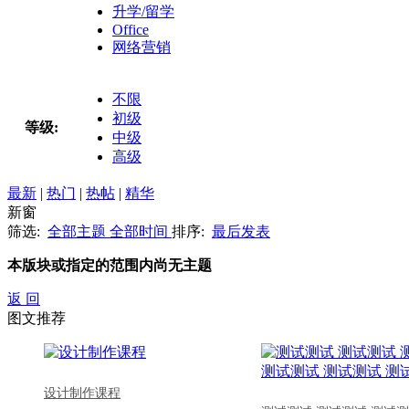
升学/留学
Office
网络营销
不限
初级
等级:
中级
高级
最新
|
热门
|
热帖
|
精华
新窗
筛选:
全部主题
全部时间
排序:
最后发表
本版块或指定的范围内尚无主题
返 回
图文推荐
设计制作课程