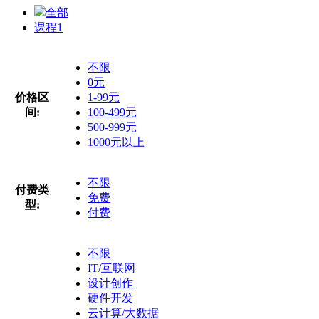
全部
课程
1
不限
0元
价格区
1-99元
间:
100-499元
500-999元
1000元以上
不限
付费类
免费
型:
付费
不限
IT/互联网
设计创作
硬件开发
云计算/大数据