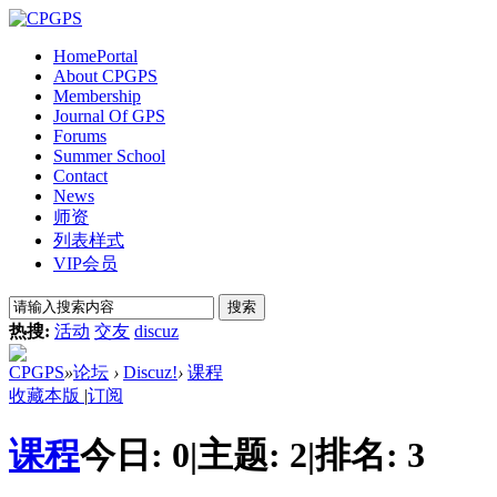
Home
Portal
About CPGPS
Membership
Journal Of GPS
Forums
Summer School
Contact
News
师资
列表样式
VIP会员
搜索
热搜:
活动
交友
discuz
CPGPS
»
论坛
›
Discuz!
›
课程
收藏本版
|
订阅
课程
今日:
0
|
主题:
2
|
排名:
3