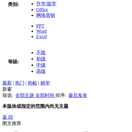
升学/留学
类别:
Office
网络营销
PPT
Word
Excel
不限
初级
等级:
中级
高级
最新
|
热门
|
热帖
|
精华
新窗
筛选:
全部主题
全部时间
排序:
最后发表
本版块或指定的范围内尚无主题
返 回
图文推荐