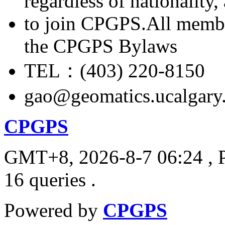
regardless of nationality
to join CPGPS.All membe
the CPGPS Bylaws
TEL：(403) 220-8150
gao@geomatics.ucalgary
CPGPS
GMT+8, 2026-8-7 06:24
, 
16 queries .
Powered by
CPGPS