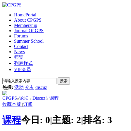
Home
Portal
About CPGPS
Membership
Journal Of GPS
Forums
Summer School
Contact
News
师资
列表样式
VIP会员
搜索
热搜:
活动
交友
discuz
CPGPS
»
论坛
›
Discuz!
›
课程
收藏本版
|
订阅
课程
今日:
0
|
主题:
2
|
排名:
3