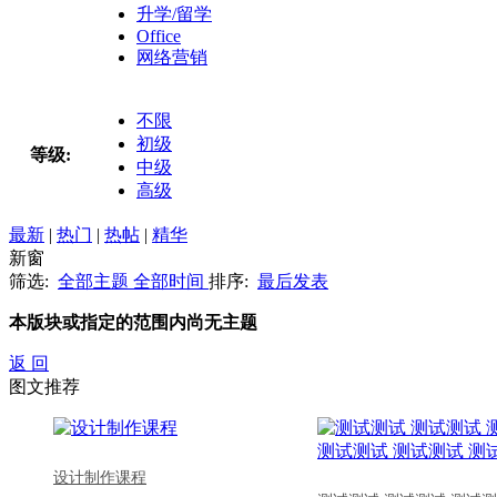
升学/留学
Office
网络营销
不限
初级
等级:
中级
高级
最新
|
热门
|
热帖
|
精华
新窗
筛选:
全部主题
全部时间
排序:
最后发表
本版块或指定的范围内尚无主题
返 回
图文推荐
设计制作课程