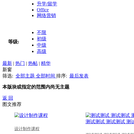
升学/留学
Office
网络营销
不限
初级
等级:
中级
高级
最新
|
热门
|
热帖
|
精华
新窗
筛选:
全部主题
全部时间
排序:
最后发表
本版块或指定的范围内尚无主题
返 回
图文推荐
设计制作课程