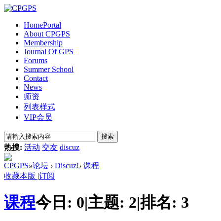
Home
Portal
About CPGPS
Membership
Journal Of GPS
Forums
Summer School
Contact
News
师资
列表样式
VIP会员
搜索
热搜:
活动
交友
discuz
CPGPS
»
论坛
›
Discuz!
›
课程
收藏本版
|
订阅
课程
今日:
0
|
主题:
2
|
排名:
3