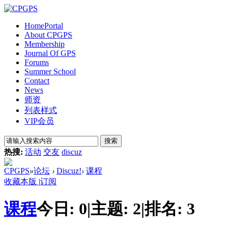
Home
Portal
About CPGPS
Membership
Journal Of GPS
Forums
Summer School
Contact
News
师资
列表样式
VIP会员
搜索
热搜:
活动
交友
discuz
CPGPS
»
论坛
›
Discuz!
›
课程
收藏本版
|
订阅
课程
今日:
0
|
主题:
2
|
排名:
3