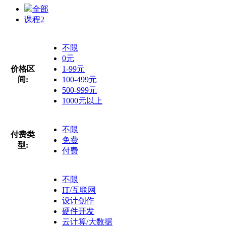
全部
课程
2
不限
0元
价格区
1-99元
间:
100-499元
500-999元
1000元以上
不限
付费类
免费
型:
付费
不限
IT/互联网
设计创作
硬件开发
云计算/大数据