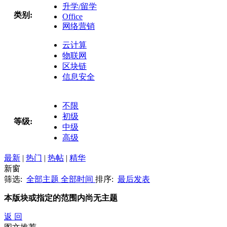
升学/留学
类别:
Office
网络营销
云计算
物联网
区块链
信息安全
不限
初级
等级:
中级
高级
最新
|
热门
|
热帖
|
精华
新窗
筛选:
全部主题
全部时间
排序:
最后发表
本版块或指定的范围内尚无主题
返 回