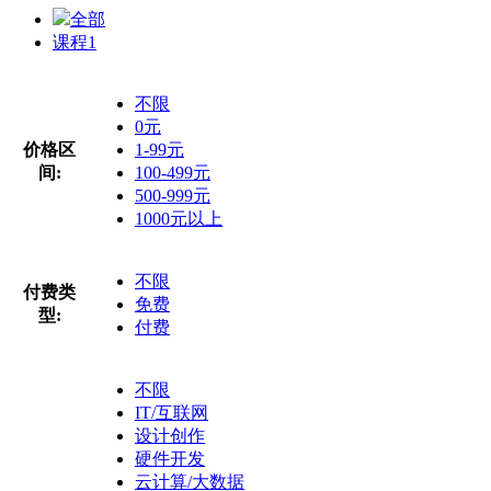
全部
课程
1
不限
0元
价格区
1-99元
间:
100-499元
500-999元
1000元以上
不限
付费类
免费
型:
付费
不限
IT/互联网
设计创作
硬件开发
云计算/大数据