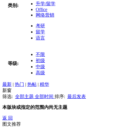
升学/留学
类别:
Office
网络营销
考研
留学
语言
不限
初级
等级:
中级
高级
最新
|
热门
|
热帖
|
精华
新窗
筛选:
全部主题
全部时间
排序:
最后发表
本版块或指定的范围内尚无主题
返 回
图文推荐