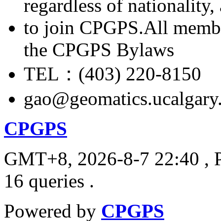
regardless of nationality
to join CPGPS.All membe
the CPGPS Bylaws
TEL：(403) 220-8150
gao@geomatics.ucalgary
CPGPS
GMT+8, 2026-8-7 22:40
, 
16 queries .
Powered by
CPGPS