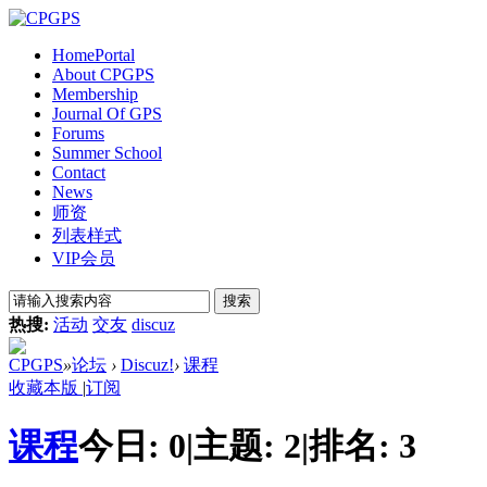
Home
Portal
About CPGPS
Membership
Journal Of GPS
Forums
Summer School
Contact
News
师资
列表样式
VIP会员
搜索
热搜:
活动
交友
discuz
CPGPS
»
论坛
›
Discuz!
›
课程
收藏本版
|
订阅
课程
今日:
0
|
主题:
2
|
排名:
3