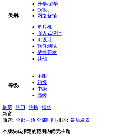
升学/留学
Office
类别:
网络营销
单片机
嵌入式设计
IC设计
软件测试
敏捷开发
其他
不限
初级
等级:
中级
高级
最新
|
热门
|
热帖
|
精华
新窗
筛选:
全部主题
全部时间
排序:
最后发表
本版块或指定的范围内尚无主题