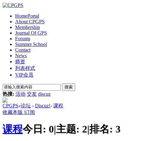
Home
Portal
About CPGPS
Membership
Journal Of GPS
Forums
Summer School
Contact
News
师资
列表样式
VIP会员
搜索
热搜:
活动
交友
discuz
CPGPS
»
论坛
›
Discuz!
›
课程
收藏本版
|
订阅
课程
今日:
0
|
主题:
2
|
排名:
3