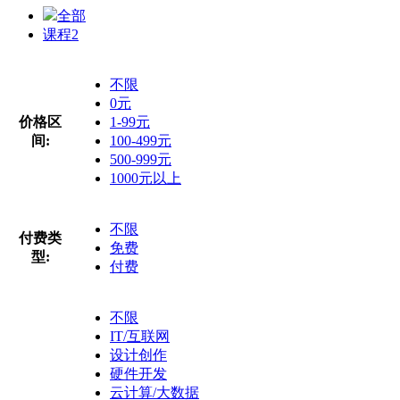
全部
课程
2
不限
0元
价格区
1-99元
间:
100-499元
500-999元
1000元以上
不限
付费类
免费
型:
付费
不限
IT/互联网
设计创作
硬件开发
云计算/大数据