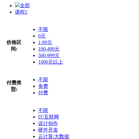
全部
课程
2
不限
0元
价格区
1-99元
间:
100-499元
500-999元
1000元以上
不限
付费类
免费
型:
付费
不限
IT/互联网
设计创作
硬件开发
云计算/大数据