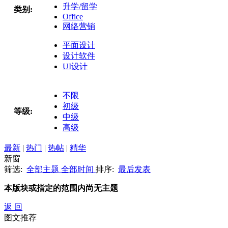
升学/留学
类别:
Office
网络营销
平面设计
设计软件
UI设计
不限
初级
等级:
中级
高级
最新
|
热门
|
热帖
|
精华
新窗
筛选:
全部主题
全部时间
排序:
最后发表
本版块或指定的范围内尚无主题
返 回
图文推荐