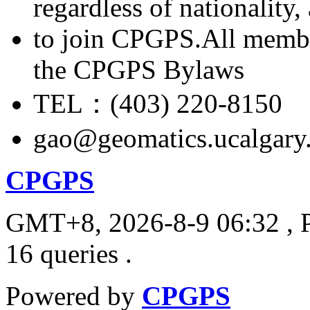
regardless of nationality
to join CPGPS.All membe
the CPGPS Bylaws
TEL：(403) 220-8150
gao@geomatics.ucalgary
CPGPS
GMT+8, 2026-8-9 06:32
, 
16 queries .
Powered by
CPGPS