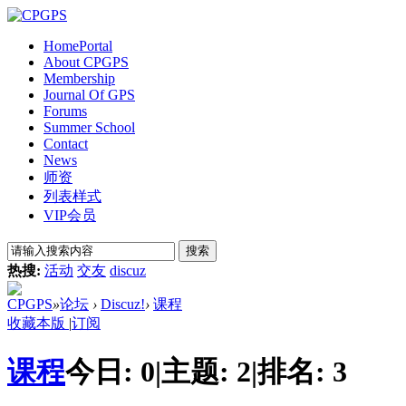
Home
Portal
About CPGPS
Membership
Journal Of GPS
Forums
Summer School
Contact
News
师资
列表样式
VIP会员
搜索
热搜:
活动
交友
discuz
CPGPS
»
论坛
›
Discuz!
›
课程
收藏本版
|
订阅
课程
今日:
0
|
主题:
2
|
排名:
3