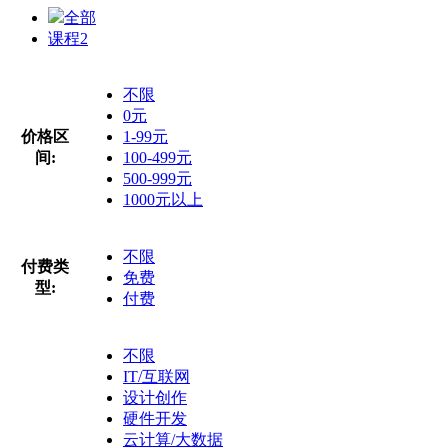
全部
课程
2
不限
0元
价格区
1-99元
间:
100-499元
500-999元
1000元以上
不限
付费类
免费
型:
付费
不限
IT/互联网
设计创作
硬件开发
云计算/大数据