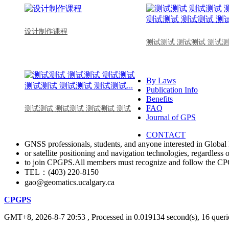
设计制作课程
测试测试 测试测试 测试测
By Laws
Publication Info
Benefits
FAQ
测试测试 测试测试 测试测试 测试
Journal of GPS
CONTACT
GNSS professionals, students, and anyone interested in Global 
or satellite positioning and navigation technologies, regardless 
to join CPGPS.All members must recognize and follow the 
TEL：(403) 220-8150
gao@geomatics.ucalgary.ca
CPGPS
GMT+8, 2026-8-7 20:53
, Processed in 0.019134 second(s), 16 querie