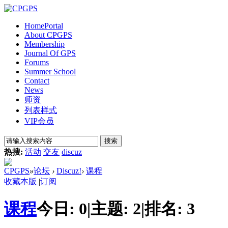
Home
Portal
About CPGPS
Membership
Journal Of GPS
Forums
Summer School
Contact
News
师资
列表样式
VIP会员
搜索
热搜:
活动
交友
discuz
CPGPS
»
论坛
›
Discuz!
›
课程
收藏本版
|
订阅
课程
今日:
0
|
主题:
2
|
排名:
3