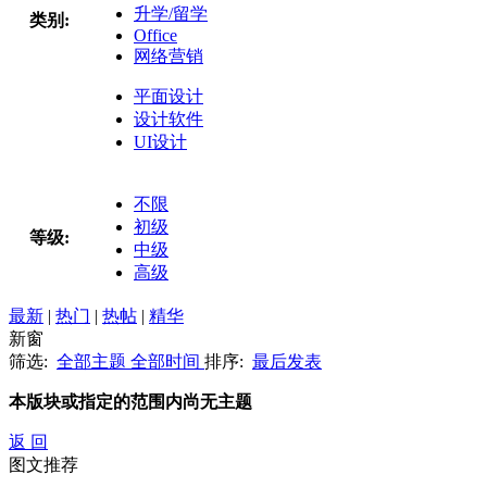
升学/留学
类别:
Office
网络营销
平面设计
设计软件
UI设计
不限
初级
等级:
中级
高级
最新
|
热门
|
热帖
|
精华
新窗
筛选:
全部主题
全部时间
排序:
最后发表
本版块或指定的范围内尚无主题
返 回
图文推荐