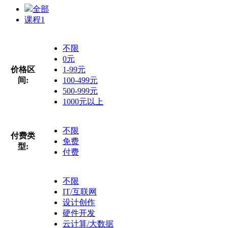
全部
课程
1
不限
0元
价格区
1-99元
间:
100-499元
500-999元
1000元以上
不限
付费类
免费
型:
付费
不限
IT/互联网
设计创作
硬件开发
云计算/大数据