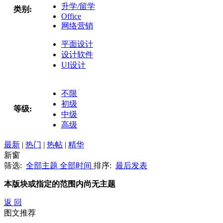
升学/留学
类别:
Office
网络营销
平面设计
设计软件
UI设计
不限
初级
等级:
中级
高级
最新
|
热门
|
热帖
|
精华
新窗
筛选:
全部主题
全部时间
排序:
最后发表
本版块或指定的范围内尚无主题
返 回
图文推荐