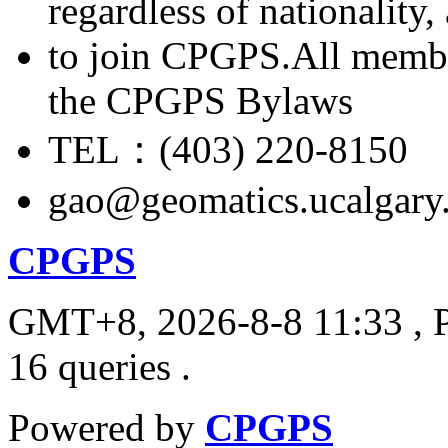
regardless of nationality
to join CPGPS.All membe
the CPGPS Bylaws
TEL：(403) 220-8150
gao@geomatics.ucalgary
CPGPS
GMT+8, 2026-8-8 11:33
, 
16 queries .
Powered by
CPGPS