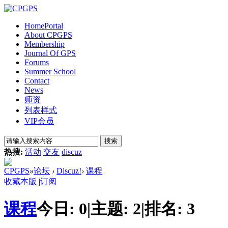
Home
Portal
About CPGPS
Membership
Journal Of GPS
Forums
Summer School
Contact
News
师资
列表样式
VIP会员
搜索
热搜:
活动
交友
discuz
CPGPS
»
论坛
›
Discuz!
›
课程
收藏本版
|
订阅
课程
今日:
0
|
主题:
2
|
排名:
3