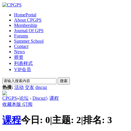
Home
Portal
About CPGPS
Membership
Journal Of GPS
Forums
Summer School
Contact
News
师资
列表样式
VIP会员
搜索
热搜:
活动
交友
discuz
CPGPS
»
论坛
›
Discuz!
›
课程
收藏本版
|
订阅
课程
今日:
0
|
主题:
2
|
排名:
3