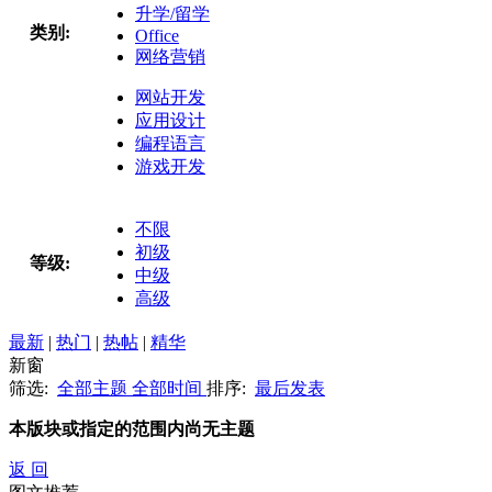
升学/留学
类别:
Office
网络营销
网站开发
应用设计
编程语言
游戏开发
不限
初级
等级:
中级
高级
最新
|
热门
|
热帖
|
精华
新窗
筛选:
全部主题
全部时间
排序:
最后发表
本版块或指定的范围内尚无主题
返 回