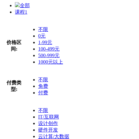
全部
课程
1
不限
0元
价格区
1-99元
间:
100-499元
500-999元
1000元以上
不限
付费类
免费
型:
付费
不限
IT/互联网
设计创作
硬件开发
云计算/大数据