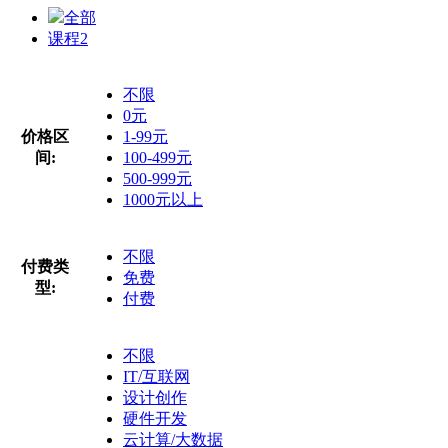
全部
课程
2
不限
0元
价格区
1-99元
间:
100-499元
500-999元
1000元以上
不限
付费类
免费
型:
付费
不限
IT/互联网
设计创作
硬件开发
云计算/大数据