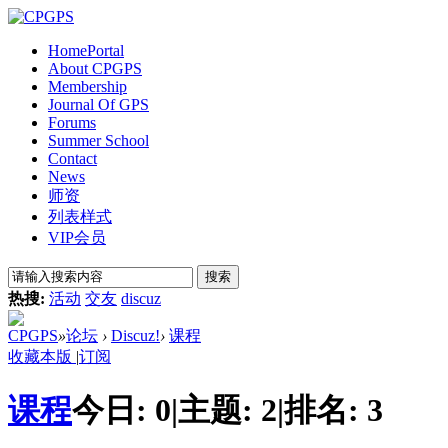
Home
Portal
About CPGPS
Membership
Journal Of GPS
Forums
Summer School
Contact
News
师资
列表样式
VIP会员
搜索
热搜:
活动
交友
discuz
CPGPS
»
论坛
›
Discuz!
›
课程
收藏本版
|
订阅
课程
今日:
0
|
主题:
2
|
排名:
3