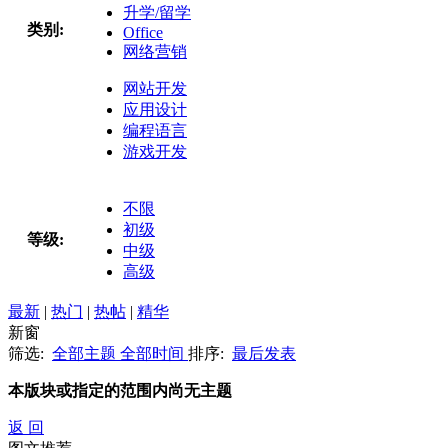
升学/留学
类别:
Office
网络营销
网站开发
应用设计
编程语言
游戏开发
不限
初级
等级:
中级
高级
最新
|
热门
|
热帖
|
精华
新窗
筛选:
全部主题
全部时间
排序:
最后发表
本版块或指定的范围内尚无主题
返 回