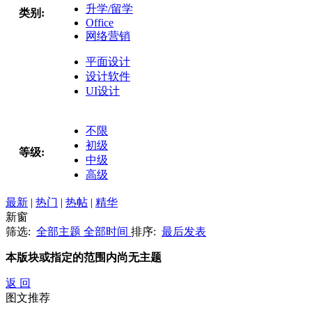
升学/留学
类别:
Office
网络营销
平面设计
设计软件
UI设计
不限
初级
等级:
中级
高级
最新
|
热门
|
热帖
|
精华
新窗
筛选:
全部主题
全部时间
排序:
最后发表
本版块或指定的范围内尚无主题
返 回
图文推荐