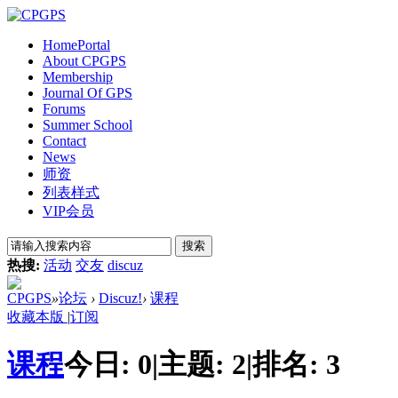
Home
Portal
About CPGPS
Membership
Journal Of GPS
Forums
Summer School
Contact
News
师资
列表样式
VIP会员
搜索
热搜:
活动
交友
discuz
CPGPS
»
论坛
›
Discuz!
›
课程
收藏本版
|
订阅
课程
今日:
0
|
主题:
2
|
排名:
3