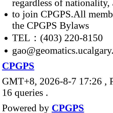
regardless of nationality
to join CPGPS.All membe
the CPGPS Bylaws
TEL：(403) 220-8150
gao@geomatics.ucalgary
CPGPS
GMT+8, 2026-8-7 17:26
, 
16 queries .
Powered by
CPGPS