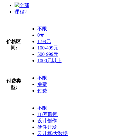
全部
课程
2
不限
0元
价格区
1-99元
间:
100-499元
500-999元
1000元以上
不限
付费类
免费
型:
付费
不限
IT/互联网
设计创作
硬件开发
云计算/大数据