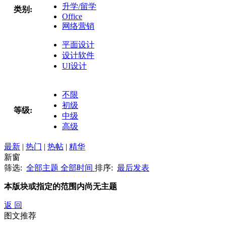
升学/留学
类别:
Office
网络营销
平面设计
设计软件
UI设计
不限
初级
等级:
中级
高级
最新
|
热门
|
热帖
|
精华
新窗
筛选:
全部主题
全部时间
排序:
最后发表
本版块或指定的范围内尚无主题
返 回
图文推荐