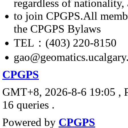
regardless of nationality
to join CPGPS.All membe
the CPGPS Bylaws
TEL：(403) 220-8150
gao@geomatics.ucalgary
CPGPS
GMT+8, 2026-8-6 19:05
, 
16 queries .
Powered by
CPGPS