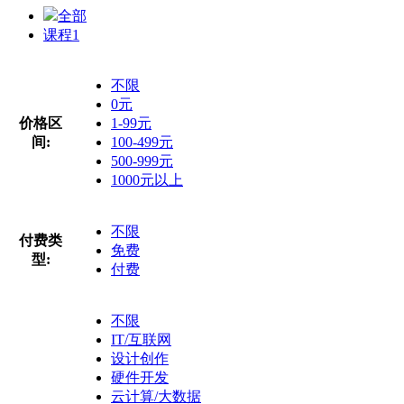
全部
课程
1
不限
0元
价格区
1-99元
间:
100-499元
500-999元
1000元以上
不限
付费类
免费
型:
付费
不限
IT/互联网
设计创作
硬件开发
云计算/大数据