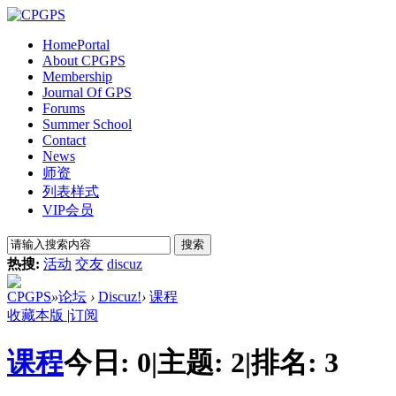
Home
Portal
About CPGPS
Membership
Journal Of GPS
Forums
Summer School
Contact
News
师资
列表样式
VIP会员
搜索
热搜:
活动
交友
discuz
CPGPS
»
论坛
›
Discuz!
›
课程
收藏本版
|
订阅
课程
今日:
0
|
主题:
2
|
排名:
3