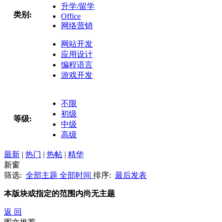
升学/留学
类别:
Office
网络营销
网站开发
应用设计
编程语言
游戏开发
不限
初级
等级:
中级
高级
最新
|
热门
|
热帖
|
精华
新窗
筛选:
全部主题
全部时间
排序:
最后发表
本版块或指定的范围内尚无主题
返 回