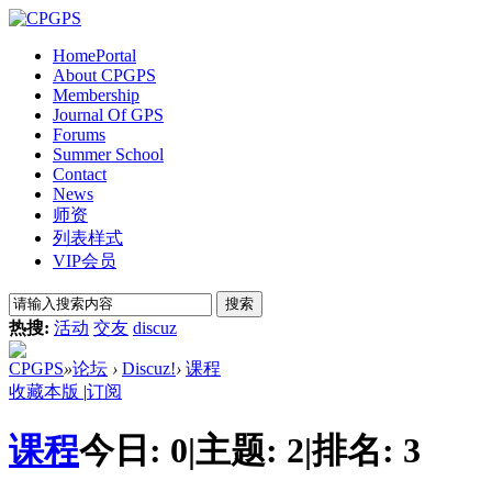
Home
Portal
About CPGPS
Membership
Journal Of GPS
Forums
Summer School
Contact
News
师资
列表样式
VIP会员
搜索
热搜:
活动
交友
discuz
CPGPS
»
论坛
›
Discuz!
›
课程
收藏本版
|
订阅
课程
今日:
0
|
主题:
2
|
排名:
3