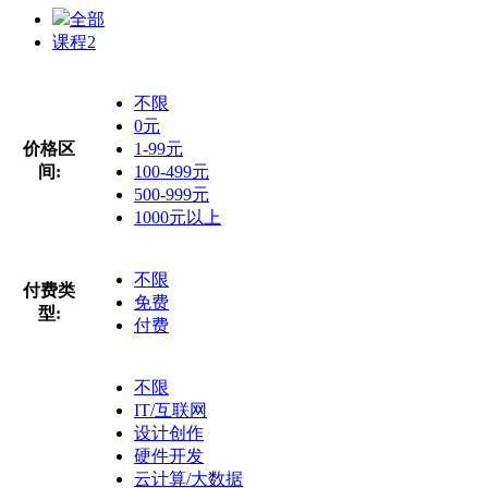
全部
课程
2
不限
0元
价格区
1-99元
间:
100-499元
500-999元
1000元以上
不限
付费类
免费
型:
付费
不限
IT/互联网
设计创作
硬件开发
云计算/大数据