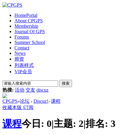
Home
Portal
About CPGPS
Membership
Journal Of GPS
Forums
Summer School
Contact
News
师资
列表样式
VIP会员
搜索
热搜:
活动
交友
discuz
CPGPS
»
论坛
›
Discuz!
›
课程
收藏本版
|
订阅
课程
今日:
0
|
主题:
2
|
排名:
3