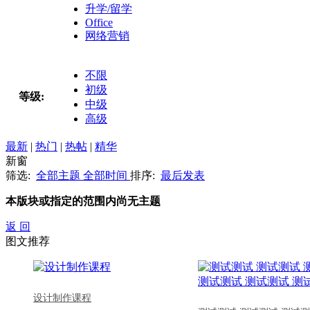
升学/留学
Office
网络营销
不限
初级
等级:
中级
高级
最新
|
热门
|
热帖
|
精华
新窗
筛选:
全部主题
全部时间
排序:
最后发表
本版块或指定的范围内尚无主题
返 回
图文推荐
设计制作课程