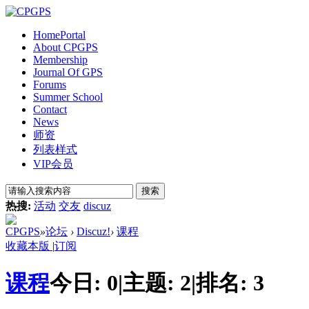
Home
Portal
About CPGPS
Membership
Journal Of GPS
Forums
Summer School
Contact
News
师资
列表样式
VIP会员
搜索
热搜:
活动
交友
discuz
CPGPS
»
论坛
›
Discuz!
›
课程
收藏本版
|
订阅
课程
今日:
0
|
主题:
2
|
排名:
3