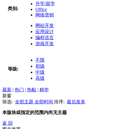
升学/留学
类别:
Office
网络营销
网站开发
应用设计
编程语言
游戏开发
不限
初级
等级:
中级
高级
最新
|
热门
|
热帖
|
精华
新窗
筛选:
全部主题
全部时间
排序:
最后发表
本版块或指定的范围内尚无主题
返 回