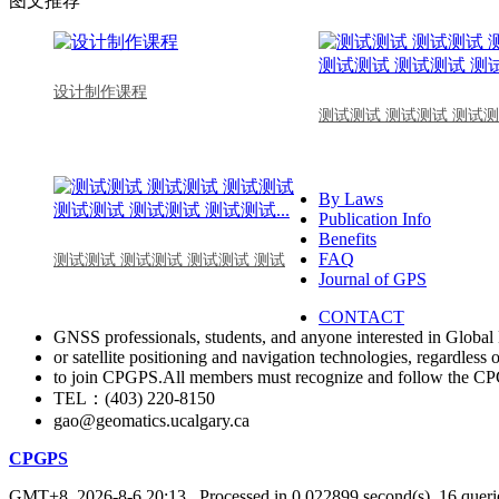
图文推荐
设计制作课程
测试测试 测试测试 测试测
By Laws
Publication Info
Benefits
FAQ
测试测试 测试测试 测试测试 测试
Journal of GPS
CONTACT
GNSS professionals, students, and anyone interested in Global 
or satellite positioning and navigation technologies, regardless 
to join CPGPS.All members must recognize and follow the 
TEL：(403) 220-8150
gao@geomatics.ucalgary.ca
CPGPS
GMT+8, 2026-8-6 20:13
, Processed in 0.022899 second(s), 16 querie