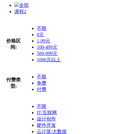
全部
课程
2
不限
0元
价格区
1-99元
间:
100-499元
500-999元
1000元以上
不限
付费类
免费
型:
付费
不限
IT/互联网
设计创作
硬件开发
云计算/大数据