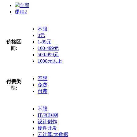
全部
课程
2
不限
0元
价格区
1-99元
间:
100-499元
500-999元
1000元以上
不限
付费类
免费
型:
付费
不限
IT/互联网
设计创作
硬件开发
云计算/大数据