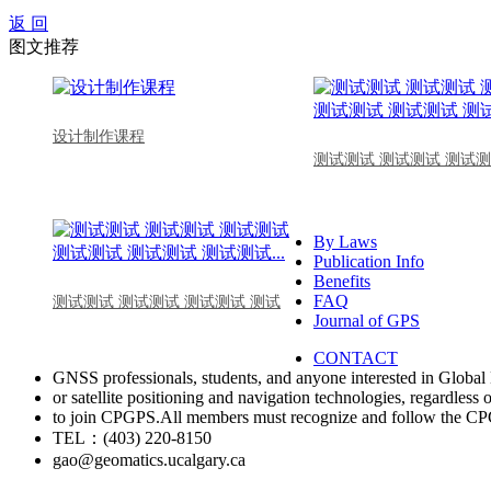
返 回
图文推荐
设计制作课程
测试测试 测试测试 测试测
By Laws
Publication Info
Benefits
FAQ
测试测试 测试测试 测试测试 测试
Journal of GPS
CONTACT
GNSS professionals, students, and anyone interested in Global 
or satellite positioning and navigation technologies, regardless 
to join CPGPS.All members must recognize and follow the 
TEL：(403) 220-8150
gao@geomatics.ucalgary.ca