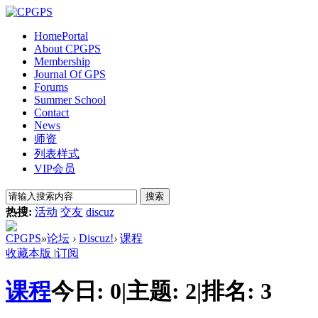
Home
Portal
About CPGPS
Membership
Journal Of GPS
Forums
Summer School
Contact
News
师资
列表样式
VIP会员
搜索
热搜:
活动
交友
discuz
CPGPS
»
论坛
›
Discuz!
›
课程
收藏本版
|
订阅
课程
今日:
0
|
主题:
2
|
排名:
3