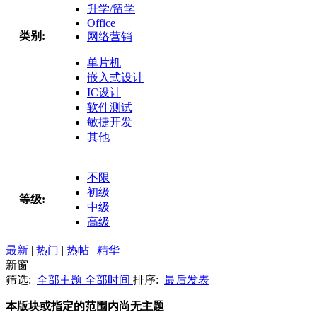
升学/留学
Office
类别:
网络营销
单片机
嵌入式设计
IC设计
软件测试
敏捷开发
其他
不限
初级
等级:
中级
高级
最新
|
热门
|
热帖
|
精华
新窗
筛选:
全部主题
全部时间
排序:
最后发表
本版块或指定的范围内尚无主题