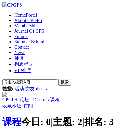
Home
Portal
About CPGPS
Membership
Journal Of GPS
Forums
Summer School
Contact
News
师资
列表样式
VIP会员
搜索
热搜:
活动
交友
discuz
CPGPS
»
论坛
›
Discuz!
›
课程
收藏本版
|
订阅
课程
今日:
0
|
主题:
2
|
排名:
3