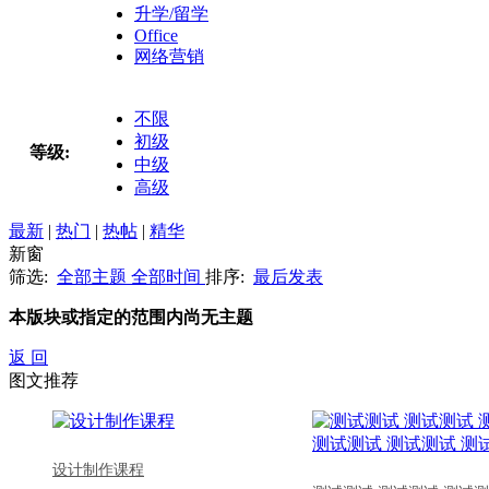
升学/留学
Office
网络营销
不限
初级
等级:
中级
高级
最新
|
热门
|
热帖
|
精华
新窗
筛选:
全部主题
全部时间
排序:
最后发表
本版块或指定的范围内尚无主题
返 回
图文推荐
设计制作课程