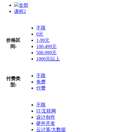
全部
课程
2
不限
0元
价格区
1-99元
间:
100-499元
500-999元
1000元以上
不限
付费类
免费
型:
付费
不限
IT/互联网
设计创作
硬件开发
云计算/大数据