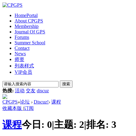
Home
Portal
About CPGPS
Membership
Journal Of GPS
Forums
Summer School
Contact
News
师资
列表样式
VIP会员
搜索
热搜:
活动
交友
discuz
CPGPS
»
论坛
›
Discuz!
›
课程
收藏本版
|
订阅
课程
今日:
0
|
主题:
2
|
排名:
3