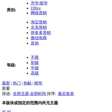
升学/留学
Office
类别:
网络营销
淘宝营销
京东营销
拼多多营销
微信电商
其他
不限
初级
等级:
中级
高级
最新
|
热门
|
热帖
|
精华
新窗
筛选:
全部主题
全部时间
排序:
最后发表
本版块或指定的范围内尚无主题