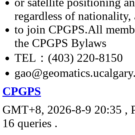
or satellite positioning 
regardless of nationality
to join CPGPS.All membe
the CPGPS Bylaws
TEL：(403) 220-8150
gao@geomatics.ucalgary
CPGPS
GMT+8, 2026-8-9 20:35
, 
16 queries .