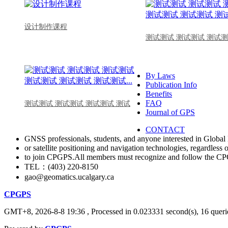
设计制作课程
测试测试 测试测试 测试测
By Laws
Publication Info
Benefits
FAQ
测试测试 测试测试 测试测试 测试
Journal of GPS
CONTACT
GNSS professionals, students, and anyone interested in Global 
or satellite positioning and navigation technologies, regardless 
to join CPGPS.All members must recognize and follow the 
TEL：(403) 220-8150
gao@geomatics.ucalgary.ca
CPGPS
GMT+8, 2026-8-8 19:36
, Processed in 0.023331 second(s), 16 querie