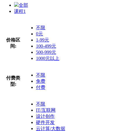
全部
课程
1
不限
0元
价格区
1-99元
间:
100-499元
500-999元
1000元以上
不限
付费类
免费
型:
付费
不限
IT/互联网
设计创作
硬件开发
云计算/大数据