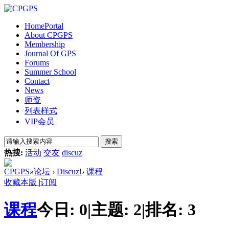
Home
Portal
About CPGPS
Membership
Journal Of GPS
Forums
Summer School
Contact
News
师资
列表样式
VIP会员
搜索
热搜:
活动
交友
discuz
CPGPS
»
论坛
›
Discuz!
›
课程
收藏本版
|
订阅
课程
今日:
0
|
主题:
2
|
排名:
3