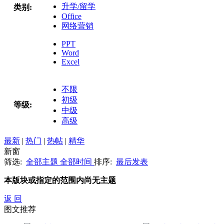
升学/留学
类别:
Office
网络营销
PPT
Word
Excel
不限
初级
等级:
中级
高级
最新
|
热门
|
热帖
|
精华
新窗
筛选:
全部主题
全部时间
排序:
最后发表
本版块或指定的范围内尚无主题
返 回
图文推荐