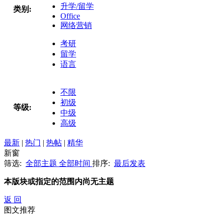
升学/留学
类别:
Office
网络营销
考研
留学
语言
不限
初级
等级:
中级
高级
最新
|
热门
|
热帖
|
精华
新窗
筛选:
全部主题
全部时间
排序:
最后发表
本版块或指定的范围内尚无主题
返 回
图文推荐