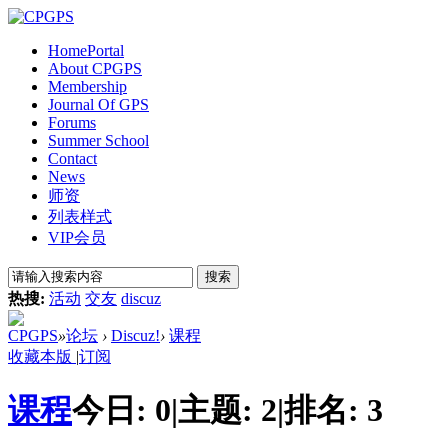
Home
Portal
About CPGPS
Membership
Journal Of GPS
Forums
Summer School
Contact
News
师资
列表样式
VIP会员
搜索
热搜:
活动
交友
discuz
CPGPS
»
论坛
›
Discuz!
›
课程
收藏本版
|
订阅
课程
今日:
0
|
主题:
2
|
排名:
3