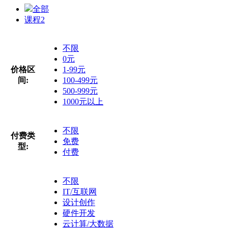
全部
课程
2
不限
0元
价格区
1-99元
间:
100-499元
500-999元
1000元以上
不限
付费类
免费
型:
付费
不限
IT/互联网
设计创作
硬件开发
云计算/大数据