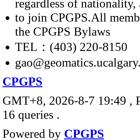
regardless of nationality
to join CPGPS.All membe
the CPGPS Bylaws
TEL：(403) 220-8150
gao@geomatics.ucalgary
CPGPS
GMT+8, 2026-8-7 19:49
, 
16 queries .
Powered by
CPGPS