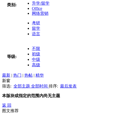
升学/留学
类别:
Office
网络营销
考研
留学
语言
不限
初级
等级:
中级
高级
最新
|
热门
|
热帖
|
精华
新窗
筛选:
全部主题
全部时间
排序:
最后发表
本版块或指定的范围内尚无主题
返 回
图文推荐