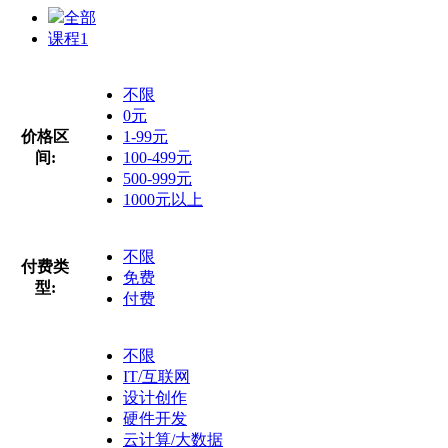
全部
课程
1
不限
0元
价格区
1-99元
间:
100-499元
500-999元
1000元以上
不限
付费类
免费
型:
付费
不限
IT/互联网
设计创作
硬件开发
云计算/大数据