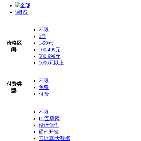
全部
课程
2
不限
0元
价格区
1-99元
间:
100-499元
500-999元
1000元以上
不限
付费类
免费
型:
付费
不限
IT/互联网
设计创作
硬件开发
云计算/大数据