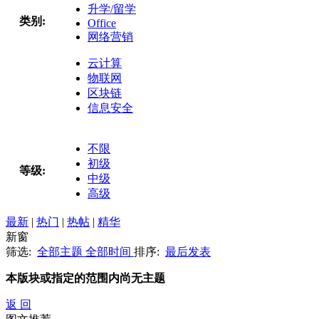
升学/留学
类别:
Office
网络营销
云计算
物联网
区块链
信息安全
不限
初级
等级:
中级
高级
最新
|
热门
|
热帖
|
精华
新窗
筛选:
全部主题
全部时间
排序:
最后发表
本版块或指定的范围内尚无主题
返 回