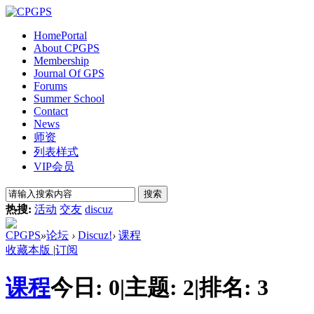
Home
Portal
About CPGPS
Membership
Journal Of GPS
Forums
Summer School
Contact
News
师资
列表样式
VIP会员
搜索
热搜:
活动
交友
discuz
CPGPS
»
论坛
›
Discuz!
›
课程
收藏本版
|
订阅
课程
今日:
0
|
主题:
2
|
排名:
3