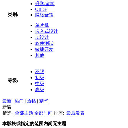
升学/留学
Office
类别:
网络营销
单片机
嵌入式设计
IC设计
软件测试
敏捷开发
其他
不限
初级
等级:
中级
高级
最新
|
热门
|
热帖
|
精华
新窗
筛选:
全部主题
全部时间
排序:
最后发表
本版块或指定的范围内尚无主题