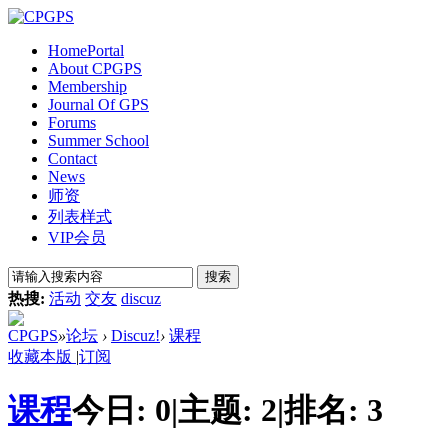
Home
Portal
About CPGPS
Membership
Journal Of GPS
Forums
Summer School
Contact
News
师资
列表样式
VIP会员
搜索
热搜:
活动
交友
discuz
CPGPS
»
论坛
›
Discuz!
›
课程
收藏本版
|
订阅
课程
今日:
0
|
主题:
2
|
排名:
3