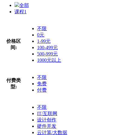
全部
课程
1
不限
0元
价格区
1-99元
间:
100-499元
500-999元
1000元以上
不限
付费类
免费
型:
付费
不限
IT/互联网
设计创作
硬件开发
云计算/大数据