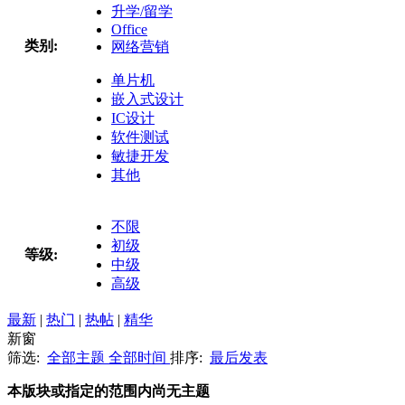
升学/留学
Office
类别:
网络营销
单片机
嵌入式设计
IC设计
软件测试
敏捷开发
其他
不限
初级
等级:
中级
高级
最新
|
热门
|
热帖
|
精华
新窗
筛选:
全部主题
全部时间
排序:
最后发表
本版块或指定的范围内尚无主题