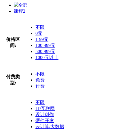
全部
课程
2
不限
0元
价格区
1-99元
间:
100-499元
500-999元
1000元以上
不限
付费类
免费
型:
付费
不限
IT/互联网
设计创作
硬件开发
云计算/大数据