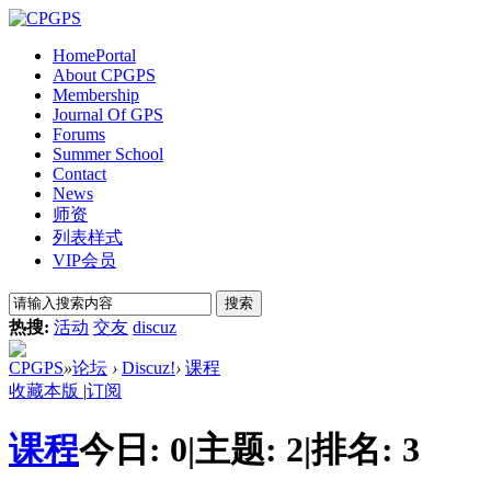
Home
Portal
About CPGPS
Membership
Journal Of GPS
Forums
Summer School
Contact
News
师资
列表样式
VIP会员
搜索
热搜:
活动
交友
discuz
CPGPS
»
论坛
›
Discuz!
›
课程
收藏本版
|
订阅
课程
今日:
0
|
主题:
2
|
排名:
3