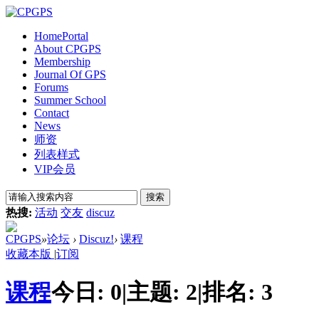
Home
Portal
About CPGPS
Membership
Journal Of GPS
Forums
Summer School
Contact
News
师资
列表样式
VIP会员
搜索
热搜:
活动
交友
discuz
CPGPS
»
论坛
›
Discuz!
›
课程
收藏本版
|
订阅
课程
今日:
0
|
主题:
2
|
排名:
3