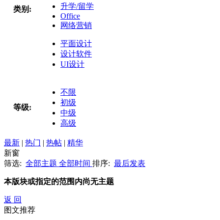
升学/留学
类别:
Office
网络营销
平面设计
设计软件
UI设计
不限
初级
等级:
中级
高级
最新
|
热门
|
热帖
|
精华
新窗
筛选:
全部主题
全部时间
排序:
最后发表
本版块或指定的范围内尚无主题
返 回
图文推荐