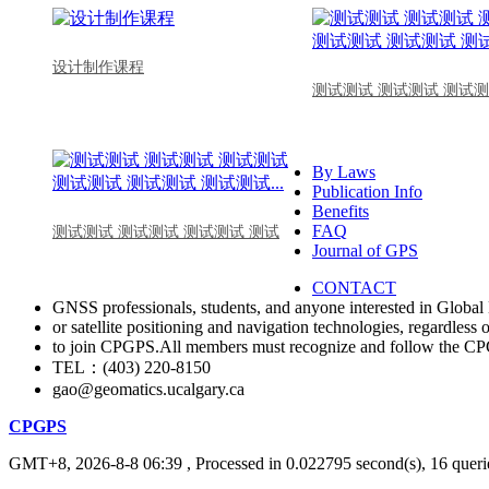
设计制作课程
测试测试 测试测试 测试测
By Laws
Publication Info
Benefits
FAQ
测试测试 测试测试 测试测试 测试
Journal of GPS
CONTACT
GNSS professionals, students, and anyone interested in Global 
or satellite positioning and navigation technologies, regardless 
to join CPGPS.All members must recognize and follow the 
TEL：(403) 220-8150
gao@geomatics.ucalgary.ca
CPGPS
GMT+8, 2026-8-8 06:39
, Processed in 0.022795 second(s), 16 querie