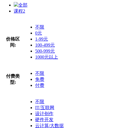
全部
课程
2
不限
0元
价格区
1-99元
间:
100-499元
500-999元
1000元以上
不限
付费类
免费
型:
付费
不限
IT/互联网
设计创作
硬件开发
云计算/大数据