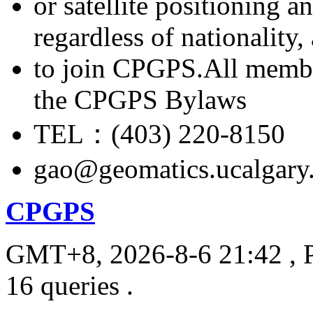
or satellite positioning 
regardless of nationality
to join CPGPS.All membe
the CPGPS Bylaws
TEL：(403) 220-8150
gao@geomatics.ucalgary
CPGPS
GMT+8, 2026-8-6 21:42
, 
16 queries .