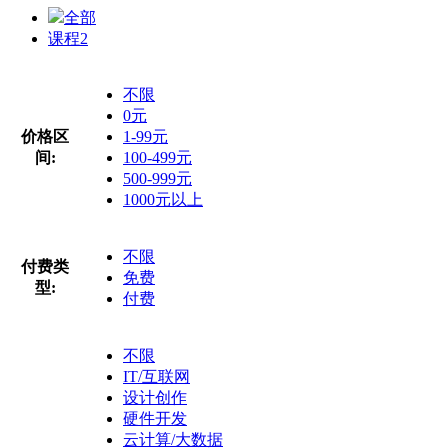
全部
课程
2
不限
0元
价格区
1-99元
间:
100-499元
500-999元
1000元以上
不限
付费类
免费
型:
付费
不限
IT/互联网
设计创作
硬件开发
云计算/大数据