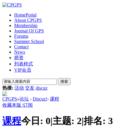
Home
Portal
About CPGPS
Membership
Journal Of GPS
Forums
Summer School
Contact
News
师资
列表样式
VIP会员
搜索
热搜:
活动
交友
discuz
CPGPS
»
论坛
›
Discuz!
›
课程
收藏本版
|
订阅
课程
今日:
0
|
主题:
2
|
排名:
3