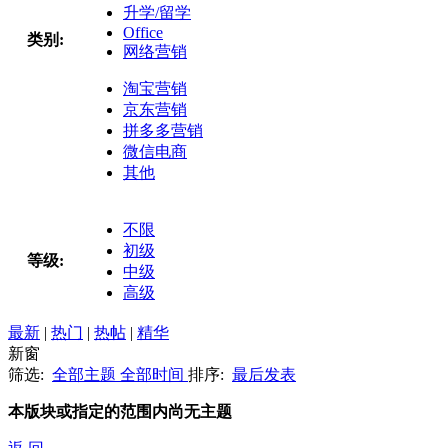
升学/留学
Office
类别:
网络营销
淘宝营销
京东营销
拼多多营销
微信电商
其他
不限
初级
等级:
中级
高级
最新
|
热门
|
热帖
|
精华
新窗
筛选:
全部主题
全部时间
排序:
最后发表
本版块或指定的范围内尚无主题