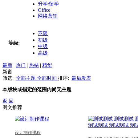
升学/留学
Office
网络营销
不限
初级
等级:
中级
高级
最新
|
热门
|
热帖
|
精华
新窗
筛选:
全部主题
全部时间
排序:
最后发表
本版块或指定的范围内尚无主题
返 回
图文推荐
设计制作课程