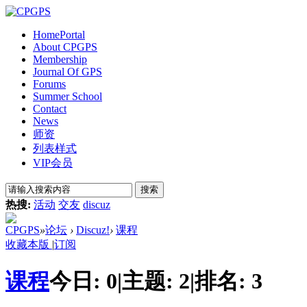
Home
Portal
About CPGPS
Membership
Journal Of GPS
Forums
Summer School
Contact
News
师资
列表样式
VIP会员
搜索
热搜:
活动
交友
discuz
CPGPS
»
论坛
›
Discuz!
›
课程
收藏本版
|
订阅
课程
今日:
0
|
主题:
2
|
排名:
3