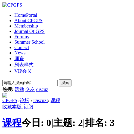
Home
Portal
About CPGPS
Membership
Journal Of GPS
Forums
Summer School
Contact
News
师资
列表样式
VIP会员
搜索
热搜:
活动
交友
discuz
CPGPS
»
论坛
›
Discuz!
›
课程
收藏本版
|
订阅
课程
今日:
0
|
主题:
2
|
排名:
3