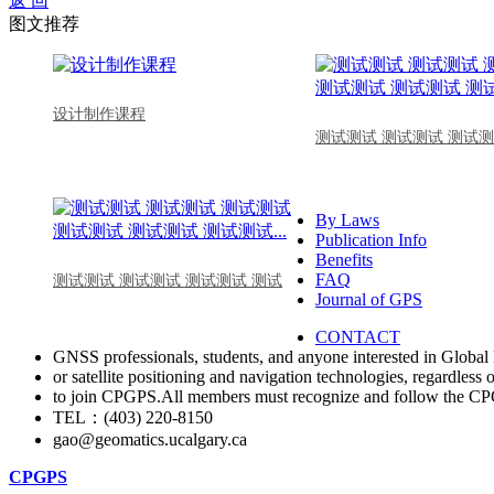
返 回
图文推荐
设计制作课程
测试测试 测试测试 测试测
By Laws
Publication Info
Benefits
FAQ
测试测试 测试测试 测试测试 测试
Journal of GPS
CONTACT
GNSS professionals, students, and anyone interested in Global 
or satellite positioning and navigation technologies, regardless 
to join CPGPS.All members must recognize and follow the 
TEL：(403) 220-8150
gao@geomatics.ucalgary.ca
CPGPS