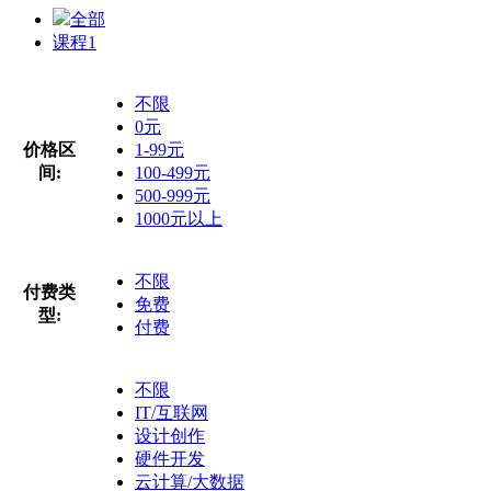
全部
课程
1
不限
0元
价格区
1-99元
间:
100-499元
500-999元
1000元以上
不限
付费类
免费
型:
付费
不限
IT/互联网
设计创作
硬件开发
云计算/大数据