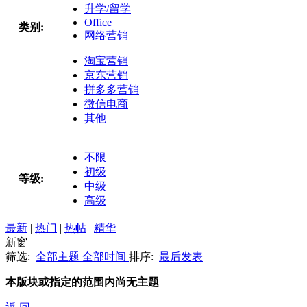
升学/留学
Office
类别:
网络营销
淘宝营销
京东营销
拼多多营销
微信电商
其他
不限
初级
等级:
中级
高级
最新
|
热门
|
热帖
|
精华
新窗
筛选:
全部主题
全部时间
排序:
最后发表
本版块或指定的范围内尚无主题