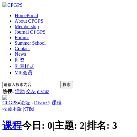
Home
Portal
About CPGPS
Membership
Journal Of GPS
Forums
Summer School
Contact
News
师资
列表样式
VIP会员
搜索
热搜:
活动
交友
discuz
CPGPS
»
论坛
›
Discuz!
›
课程
收藏本版
|
订阅
课程
今日:
0
|
主题:
2
|
排名:
3