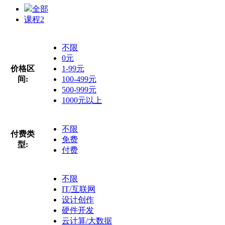
全部
课程
2
不限
0元
价格区
1-99元
间:
100-499元
500-999元
1000元以上
不限
付费类
免费
型:
付费
不限
IT/互联网
设计创作
硬件开发
云计算/大数据