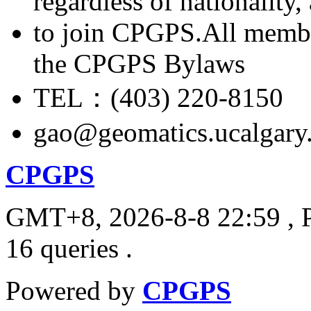
regardless of nationality
to join CPGPS.All membe
the CPGPS Bylaws
TEL：(403) 220-8150
gao@geomatics.ucalgary
CPGPS
GMT+8, 2026-8-8 22:59
, 
16 queries .
Powered by
CPGPS