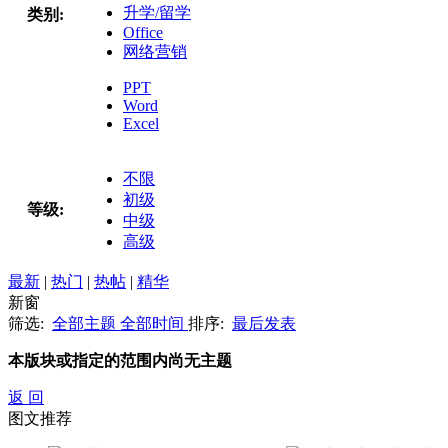
升学/留学
类别:
Office
网络营销
PPT
Word
Excel
不限
初级
等级:
中级
高级
最新
|
热门
|
热帖
|
精华
新窗
筛选:
全部主题
全部时间
排序:
最后发表
本版块或指定的范围内尚无主题
返 回
图文推荐