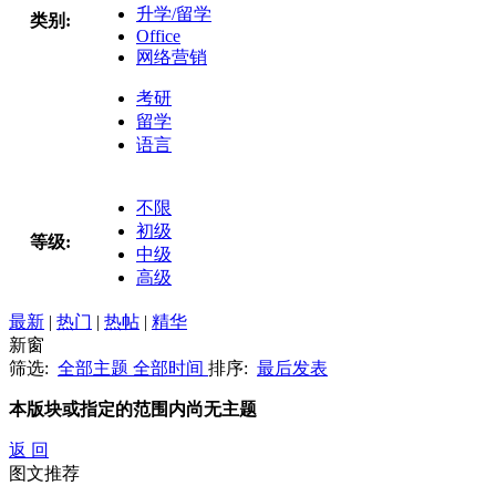
升学/留学
类别:
Office
网络营销
考研
留学
语言
不限
初级
等级:
中级
高级
最新
|
热门
|
热帖
|
精华
新窗
筛选:
全部主题
全部时间
排序:
最后发表
本版块或指定的范围内尚无主题
返 回
图文推荐