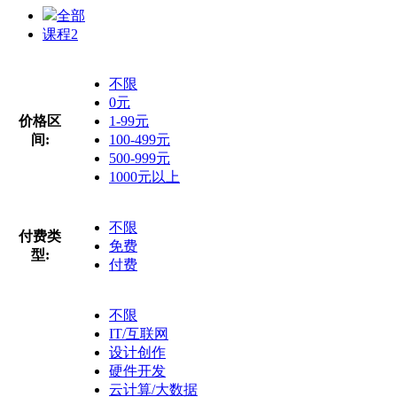
全部
课程
2
不限
0元
价格区
1-99元
间:
100-499元
500-999元
1000元以上
不限
付费类
免费
型:
付费
不限
IT/互联网
设计创作
硬件开发
云计算/大数据