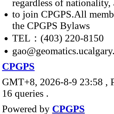
regardless of nationality
to join CPGPS.All membe
the CPGPS Bylaws
TEL：(403) 220-8150
gao@geomatics.ucalgary
CPGPS
GMT+8, 2026-8-9 23:58
, 
16 queries .
Powered by
CPGPS