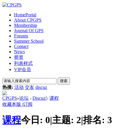
Home
Portal
About CPGPS
Membership
Journal Of GPS
Forums
Summer School
Contact
News
师资
列表样式
VIP会员
搜索
热搜:
活动
交友
discuz
CPGPS
»
论坛
›
Discuz!
›
课程
收藏本版
|
订阅
课程
今日:
0
|
主题:
2
|
排名:
3