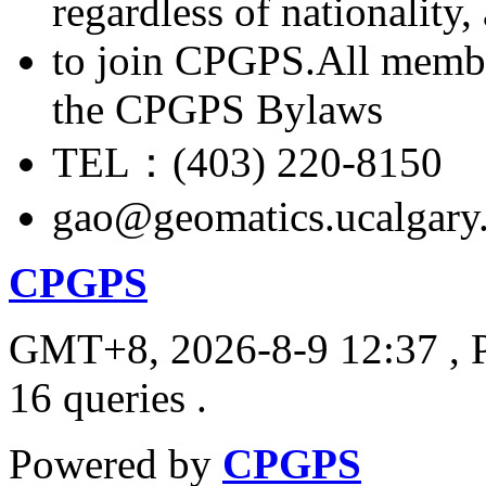
regardless of nationality
to join CPGPS.All membe
the CPGPS Bylaws
TEL：(403) 220-8150
gao@geomatics.ucalgary
CPGPS
GMT+8, 2026-8-9 12:37
, 
16 queries .
Powered by
CPGPS