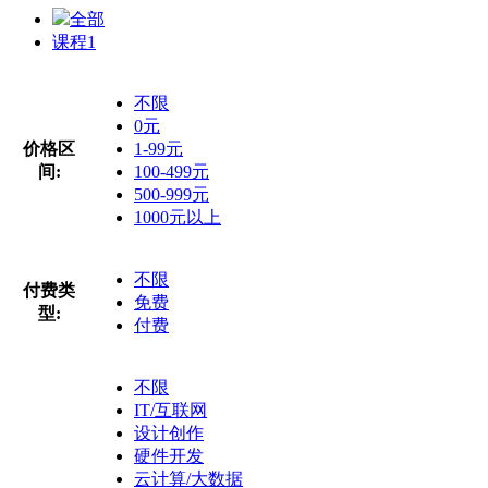
全部
课程
1
不限
0元
价格区
1-99元
间:
100-499元
500-999元
1000元以上
不限
付费类
免费
型:
付费
不限
IT/互联网
设计创作
硬件开发
云计算/大数据