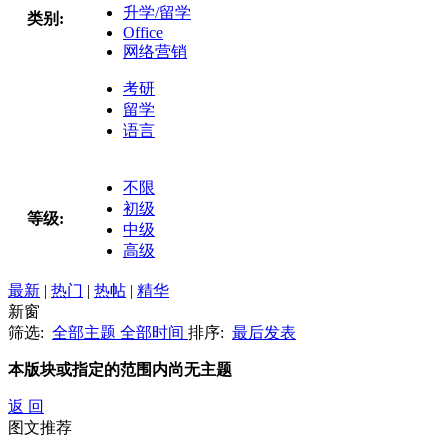
升学/留学
类别:
Office
网络营销
考研
留学
语言
不限
初级
等级:
中级
高级
最新
|
热门
|
热帖
|
精华
新窗
筛选:
全部主题
全部时间
排序:
最后发表
本版块或指定的范围内尚无主题
返 回
图文推荐