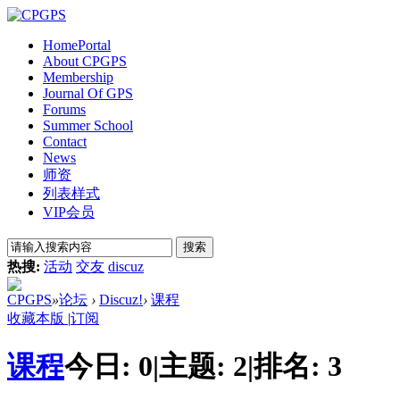
Home
Portal
About CPGPS
Membership
Journal Of GPS
Forums
Summer School
Contact
News
师资
列表样式
VIP会员
搜索
热搜:
活动
交友
discuz
CPGPS
»
论坛
›
Discuz!
›
课程
收藏本版
|
订阅
课程
今日:
0
|
主题:
2
|
排名:
3