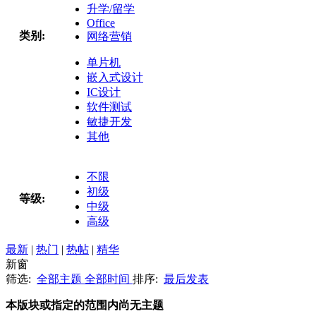
升学/留学
Office
类别:
网络营销
单片机
嵌入式设计
IC设计
软件测试
敏捷开发
其他
不限
初级
等级:
中级
高级
最新
|
热门
|
热帖
|
精华
新窗
筛选:
全部主题
全部时间
排序:
最后发表
本版块或指定的范围内尚无主题