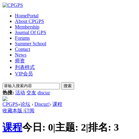
Home
Portal
About CPGPS
Membership
Journal Of GPS
Forums
Summer School
Contact
News
师资
列表样式
VIP会员
搜索
热搜:
活动
交友
discuz
CPGPS
»
论坛
›
Discuz!
›
课程
收藏本版
|
订阅
课程
今日:
0
|
主题:
2
|
排名:
3