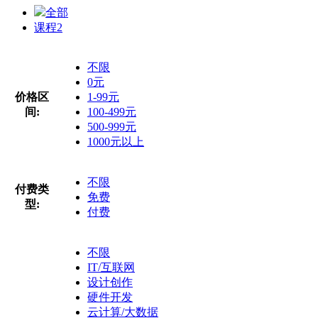
全部
课程
2
不限
0元
价格区
1-99元
间:
100-499元
500-999元
1000元以上
不限
付费类
免费
型:
付费
不限
IT/互联网
设计创作
硬件开发
云计算/大数据