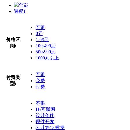
全部
课程
1
不限
0元
价格区
1-99元
间:
100-499元
500-999元
1000元以上
不限
付费类
免费
型:
付费
不限
IT/互联网
设计创作
硬件开发
云计算/大数据