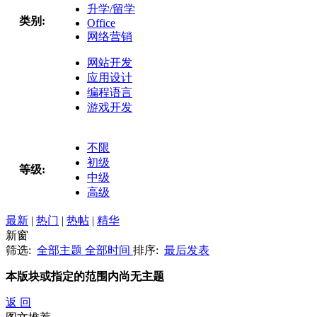
升学/留学
类别:
Office
网络营销
网站开发
应用设计
编程语言
游戏开发
不限
初级
等级:
中级
高级
最新
|
热门
|
热帖
|
精华
新窗
筛选:
全部主题
全部时间
排序:
最后发表
本版块或指定的范围内尚无主题
返 回