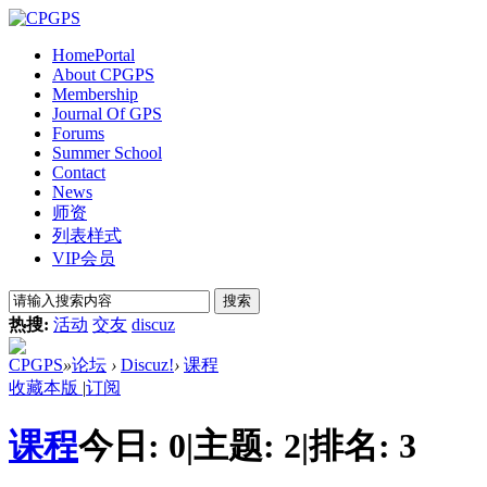
Home
Portal
About CPGPS
Membership
Journal Of GPS
Forums
Summer School
Contact
News
师资
列表样式
VIP会员
搜索
热搜:
活动
交友
discuz
CPGPS
»
论坛
›
Discuz!
›
课程
收藏本版
|
订阅
课程
今日:
0
|
主题:
2
|
排名:
3