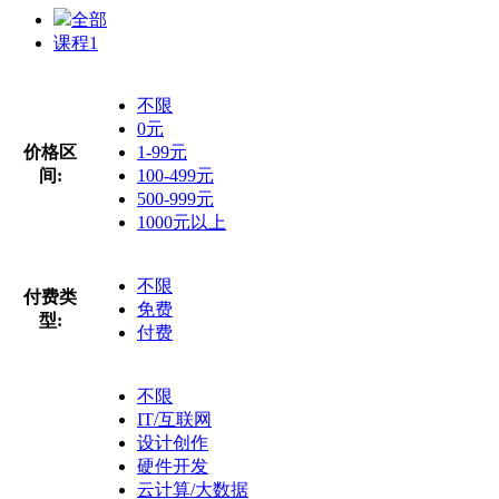
全部
课程
1
不限
0元
价格区
1-99元
间:
100-499元
500-999元
1000元以上
不限
付费类
免费
型:
付费
不限
IT/互联网
设计创作
硬件开发
云计算/大数据