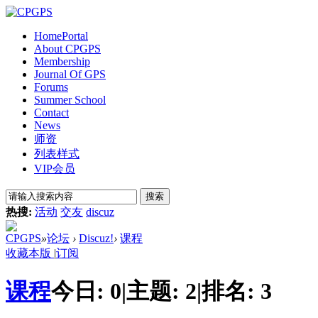
Home
Portal
About CPGPS
Membership
Journal Of GPS
Forums
Summer School
Contact
News
师资
列表样式
VIP会员
搜索
热搜:
活动
交友
discuz
CPGPS
»
论坛
›
Discuz!
›
课程
收藏本版
|
订阅
课程
今日:
0
|
主题:
2
|
排名:
3