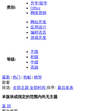
升学/留学
类别:
Office
网络营销
网站开发
应用设计
编程语言
游戏开发
不限
初级
等级:
中级
高级
最新
|
热门
|
热帖
|
精华
新窗
筛选:
全部主题
全部时间
排序:
最后发表
本版块或指定的范围内尚无主题
返 回