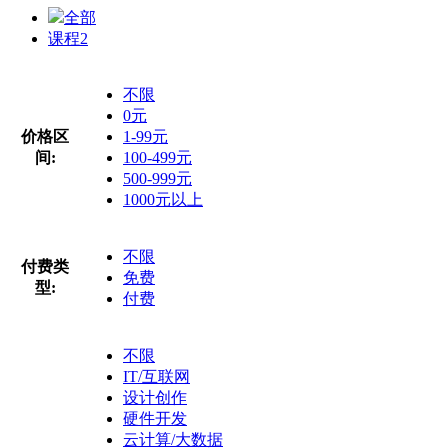
全部
课程
2
不限
0元
价格区
1-99元
间:
100-499元
500-999元
1000元以上
不限
付费类
免费
型:
付费
不限
IT/互联网
设计创作
硬件开发
云计算/大数据