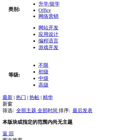
升学/留学
类别:
Office
网络营销
网站开发
应用设计
编程语言
游戏开发
不限
初级
等级:
中级
高级
最新
|
热门
|
热帖
|
精华
新窗
筛选:
全部主题
全部时间
排序:
最后发表
本版块或指定的范围内尚无主题
返 回