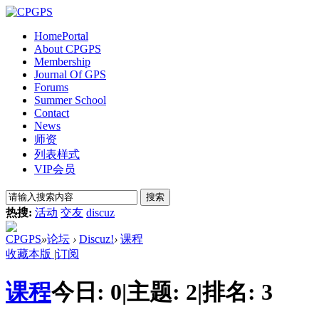
Home
Portal
About CPGPS
Membership
Journal Of GPS
Forums
Summer School
Contact
News
师资
列表样式
VIP会员
搜索
热搜:
活动
交友
discuz
CPGPS
»
论坛
›
Discuz!
›
课程
收藏本版
|
订阅
课程
今日:
0
|
主题:
2
|
排名:
3