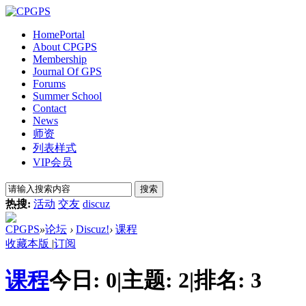
Home
Portal
About CPGPS
Membership
Journal Of GPS
Forums
Summer School
Contact
News
师资
列表样式
VIP会员
搜索
热搜:
活动
交友
discuz
CPGPS
»
论坛
›
Discuz!
›
课程
收藏本版
|
订阅
课程
今日:
0
|
主题:
2
|
排名:
3