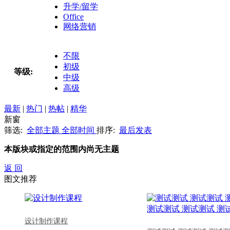
升学/留学
Office
网络营销
不限
初级
等级:
中级
高级
最新
|
热门
|
热帖
|
精华
新窗
筛选:
全部主题
全部时间
排序:
最后发表
本版块或指定的范围内尚无主题
返 回
图文推荐
设计制作课程