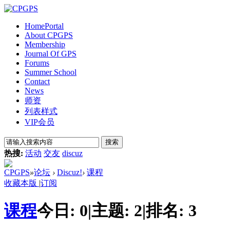
Home
Portal
About CPGPS
Membership
Journal Of GPS
Forums
Summer School
Contact
News
师资
列表样式
VIP会员
搜索
热搜:
活动
交友
discuz
CPGPS
»
论坛
›
Discuz!
›
课程
收藏本版
|
订阅
课程
今日:
0
|
主题:
2
|
排名:
3