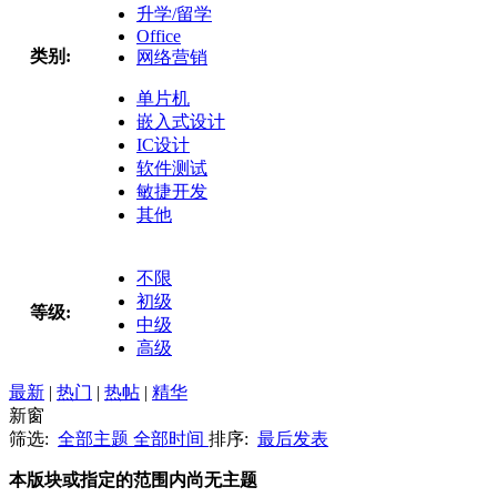
升学/留学
Office
类别:
网络营销
单片机
嵌入式设计
IC设计
软件测试
敏捷开发
其他
不限
初级
等级:
中级
高级
最新
|
热门
|
热帖
|
精华
新窗
筛选:
全部主题
全部时间
排序:
最后发表
本版块或指定的范围内尚无主题