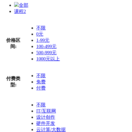
全部
课程
2
不限
0元
价格区
1-99元
间:
100-499元
500-999元
1000元以上
不限
付费类
免费
型:
付费
不限
IT/互联网
设计创作
硬件开发
云计算/大数据