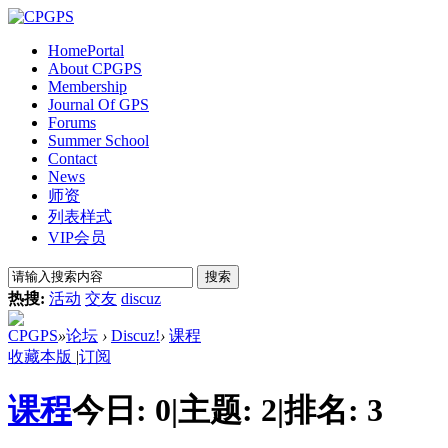
Home
Portal
About CPGPS
Membership
Journal Of GPS
Forums
Summer School
Contact
News
师资
列表样式
VIP会员
搜索
热搜:
活动
交友
discuz
CPGPS
»
论坛
›
Discuz!
›
课程
收藏本版
|
订阅
课程
今日:
0
|
主题:
2
|
排名:
3