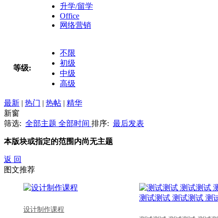
升学/留学
Office
网络营销
不限
初级
等级:
中级
高级
最新
|
热门
|
热帖
|
精华
新窗
筛选:
全部主题
全部时间
排序:
最后发表
本版块或指定的范围内尚无主题
返 回
图文推荐
设计制作课程